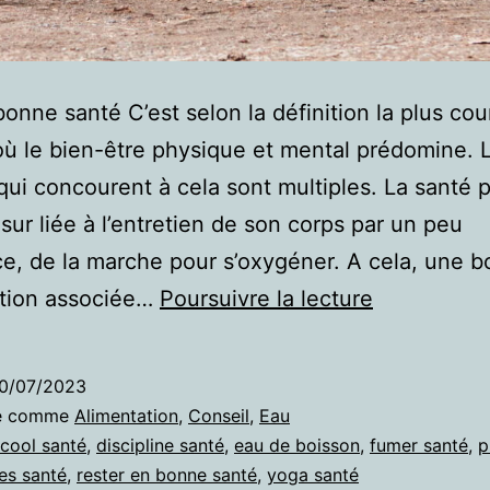
bonne santé C’est selon la définition la plus cou
où le bien-être physique et mental prédomine. 
 qui concourent à cela sont multiples. La santé 
 sur liée à l’entretien de son corps par un peu
ce, de la marche pour s’oxygéner. A cela, une 
Le
ation associée…
Poursuivre la lecture
prix
de
0/07/2023
notre
sé comme
Alimentation
,
Conseil
,
Eau
santé
lcool santé
,
discipline santé
,
eau de boisson
,
fumer santé
,
p
es santé
,
rester en bonne santé
,
yoga santé