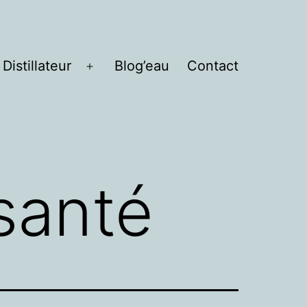
Distillateur
Blog’eau
Contact
Ouvrir
le
menu
santé