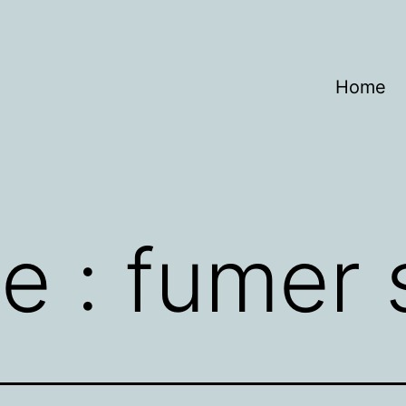
Home
te :
fumer 