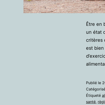
Être en 
un état 
critères
est bien
d’exerci
aliment
Publié le
2
Catégori
Étiqueté
a
santé
,
règl