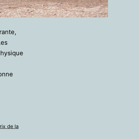
rante,
Les
physique
bonne
rix de la