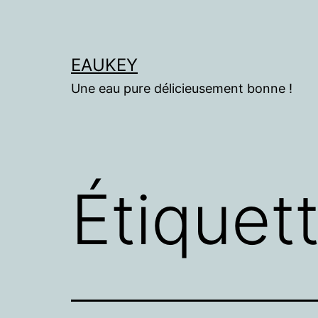
Aller
au
contenu
EAUKEY
Une eau pure délicieusement bonne !
Étiquet